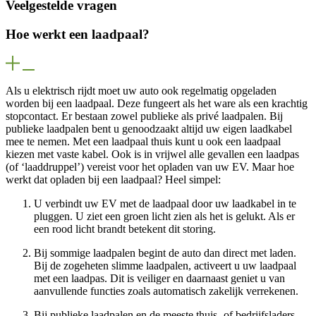
Veelgestelde vragen
Hoe werkt een laadpaal?
Als u elektrisch rijdt moet uw auto ook regelmatig opgeladen
worden bij een laadpaal. Deze fungeert als het ware als een krachtig
stopcontact. Er bestaan zowel publieke als privé laadpalen. Bij
publieke laadpalen bent u genoodzaakt altijd uw eigen laadkabel
mee te nemen. Met een laadpaal thuis kunt u ook een laadpaal
kiezen met vaste kabel. Ook is in vrijwel alle gevallen een laadpas
(of ‘laaddruppel’) vereist voor het opladen van uw EV. Maar hoe
werkt dat opladen bij een laadpaal? Heel simpel:
U verbindt uw EV met de laadpaal door uw laadkabel in te
pluggen. U ziet een groen licht zien als het is gelukt. Als er
een rood licht brandt betekent dit storing.
Bij sommige laadpalen begint de auto dan direct met laden.
Bij de zogeheten slimme laadpalen, activeert u uw laadpaal
met een laadpas. Dit is veiliger en daarnaast geniet u van
aanvullende functies zoals automatisch zakelijk verrekenen.
Bij publieke laadpalen en de meeste thuis- of bedrijfsladers