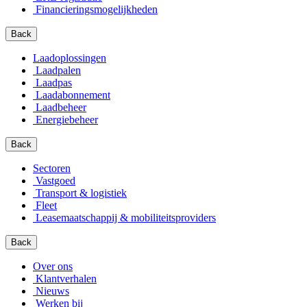
Financierings­mogelijkheden
Back
Laadoplossingen
Laadpalen
Laadpas
Laadabonnement
Laadbeheer
Energiebeheer
Back
Sectoren
Vastgoed
Transport & logistiek
Fleet
Leasemaatschappij & mobiliteitsproviders
Back
Over ons
Klantverhalen
Nieuws
Werken bij