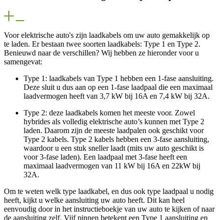
Voor elektrische auto's zijn laadkabels om uw auto gemakkelijk op
te laden. Er bestaan twee soorten laadkabels: Type 1 en Type 2.
Benieuwd naar de verschillen? Wij hebben ze hieronder voor u
samengevat:
Type 1: laadkabels van Type 1 hebben een 1-fase aansluiting.
Deze sluit u dus aan op een 1-fase laadpaal die een maximaal
laadvermogen heeft van 3,7 kW bij 16A en 7,4 kW bij 32A.
Type 2: deze laadkabels komen het meeste voor. Zowel
hybrides als volledig elektrische auto’s kunnen met Type 2
laden. Daarom zijn de meeste laadpalen ook geschikt voor
Type 2 kabels. Type 2 kabels hebben een 3-fase aansluiting,
waardoor u een stuk sneller laadt (mits uw auto geschikt is
voor 3-fase laden). Een laadpaal met 3-fase heeft een
maximaal laadvermogen van 11 kW bij 16A en 22kW bij
32A.
Om te weten welk type laadkabel, en dus ook type laadpaal u nodig
heeft, kijkt u welke aansluiting uw auto heeft. Dit kan heel
eenvoudig door in het instructieboekje van uw auto te kijken of naar
de aansluiting zelf. Vijf pinnen betekent een Type 1 aansluiting en