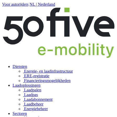
Voor autorijders
NL | Nederland
Diensten
Energie- en laadinfrastructuur
ERE-registratie
Financierings­mogelijkheden
Laadoplossingen
Laadpalen
Laadpas
Laadabonnement
Laadbeheer
Energiebeheer
Sectoren