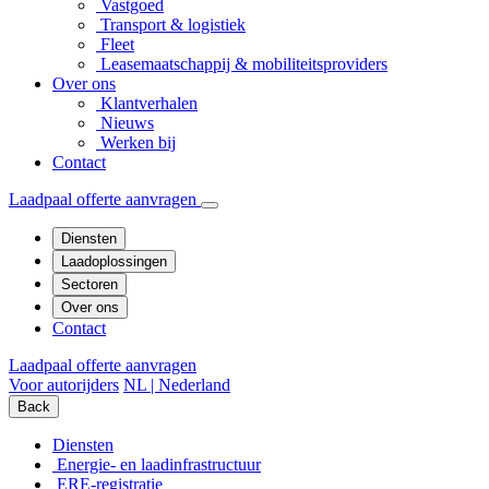
Vastgoed
Transport & logistiek
Fleet
Leasemaatschappij & mobiliteitsproviders
Over ons
Klantverhalen
Nieuws
Werken bij
Contact
Laadpaal offerte aanvragen
Diensten
Laadoplossingen
Sectoren
Over ons
Contact
Laadpaal offerte aanvragen
Voor autorijders
NL | Nederland
Back
Diensten
Energie- en laadinfrastructuur
ERE-registratie