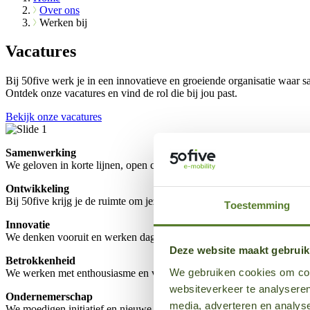
Over ons
Werken bij
Vacatures
Bij 50five werk je in een innovatieve en groeiende organisatie waa
Ontdek onze vacatures en vind de rol die bij jou past.
Bekijk onze vacatures
Samenwerking
We geloven in korte lijnen, open communicatie en samenwerken als éé
Ontwikkeling
Bij 50five krijg je de ruimte om jezelf te ontwikkelen, initiatief te n
Toestemming
Innovatie
We denken vooruit en werken dagelijks aan slimme oplossingen voor 
Deze website maakt gebruik
Betrokkenheid
We gebruiken cookies om cont
We werken met enthousiasme en verantwoordelijkheid en voelen ons be
websiteverkeer te analyseren
Ondernemerschap
media, adverteren en analys
We moedigen initiatief en nieuwe ideeën aan en geven medewerkers 