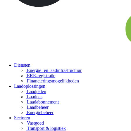
Diensten
Energie- en laadinfrastructuur
ERE-registratie
Financierings­mogelijkheden
Laadoplossingen
Laadpalen
Laadpas
Laadabonnement
Laadbeheer
Energiebeheer
Sectoren
Vastgoed
Transport & logistiek