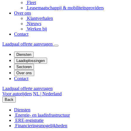
Fleet
Leasemaatschappij & mobiliteitsproviders
Over ons
Klantverhalen
Nieuws
Werken bij
Contact
Laadpaal offerte aanvragen
Diensten
Laadoplossingen
Sectoren
Over ons
Contact
Laadpaal offerte aanvragen
Voor autorijders
NL | Nederland
Back
Diensten
Energie- en laadinfrastructuur
ERE-registratie
Financierings­mogelijkheden