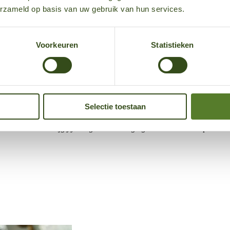
erzameld op basis van uw gebruik van hun services.
houdt, is dit de plek voor jou! Wij werken hier namelijk altijd met de n
at maakt dat ik ook elke dag met een glimlach naar mijn werk ga.
Voorkeuren
Statistieken
Selectie toestaan
end. Dankzij de platte structuur worden ideeën direct omgezet in actie,
 mentaliteit en krijg jij energie van uitdagingen? Dan is dit de plek wa