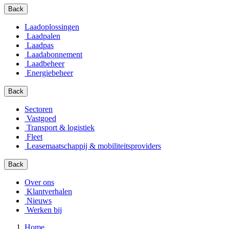
Back
Laadoplossingen
Laadpalen
Laadpas
Laadabonnement
Laadbeheer
Energiebeheer
Back
Sectoren
Vastgoed
Transport & logistiek
Fleet
Leasemaatschappij & mobiliteitsproviders
Back
Over ons
Klantverhalen
Nieuws
Werken bij
Home