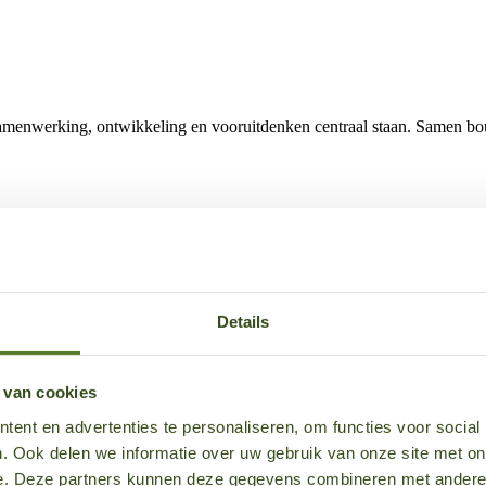
r samenwerking, ontwikkeling en vooruitdenken centraal staan. Samen 
n team. Door kennis te delen en elkaar te ondersteunen behalen we same
emen en door te groeien binnen een organisatie die continu in beweging is
Details
duurzame mobiliteit, energiemanagement en e‑mobility.
 van cookies
ent en advertenties te personaliseren, om functies voor social
trokken bij elkaar, onze klanten en de oplossingen die we realiseren.
. Ook delen we informatie over uw gebruik van onze site met on
e. Deze partners kunnen deze gegevens combineren met andere i
de ruimte om impact te maken en mee te bouwen aan de toekomst van 5