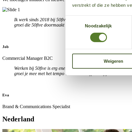
verstrekt of die ze hebben v
Toestemmingsselectie
Ik werk sinds 2018 bij 50five en als je van een uitdagende baan 
groei die 50five doormaakt is hier écht elke dag anders, dus d
Noodzakelijk
Job
Commercial Manager B2C
Weigeren
Werken bij 50five is erg energiek, dynamisch en altijd vernieuw
groei je mee met het tempo van het bedrijf. Heb jij een hands-on
Eva
Brand & Communications Specialist
Nederland