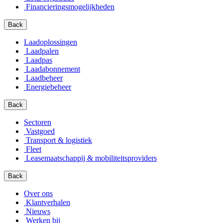
Financierings­mogelijkheden
Back
Laadoplossingen
Laadpalen
Laadpas
Laadabonnement
Laadbeheer
Energiebeheer
Back
Sectoren
Vastgoed
Transport & logistiek
Fleet
Leasemaatschappij & mobiliteitsproviders
Back
Over ons
Klantverhalen
Nieuws
Werken bij