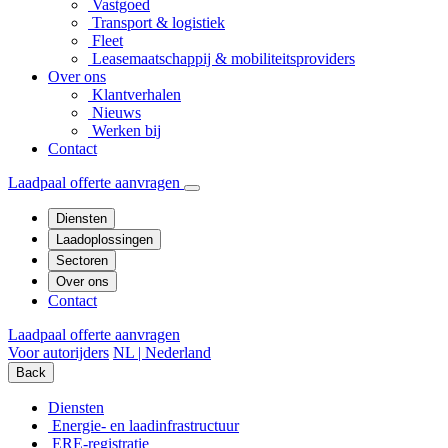
Vastgoed
Transport & logistiek
Fleet
Leasemaatschappij & mobiliteitsproviders
Over ons
Klantverhalen
Nieuws
Werken bij
Contact
Laadpaal offerte aanvragen
Diensten
Laadoplossingen
Sectoren
Over ons
Contact
Laadpaal offerte aanvragen
Voor autorijders
NL | Nederland
Back
Diensten
Energie- en laadinfrastructuur
ERE-registratie