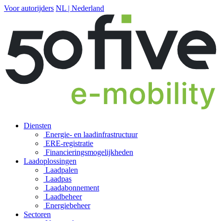
Voor autorijders
NL | Nederland
Diensten
Energie- en laadinfrastructuur
ERE-registratie
Financierings­mogelijkheden
Laadoplossingen
Laadpalen
Laadpas
Laadabonnement
Laadbeheer
Energiebeheer
Sectoren