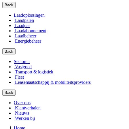
Back
Laadoplossingen
Laadpalen
Laadpas
Laadabonnement
Laadbeheer
Energiebeheer
Back
Sectoren
Vastgoed
Transport & logistiek
Fleet
Leasemaatschappij & mobiliteitsproviders
Back
Over ons
Klantverhalen
Nieuws
Werken bij
Home