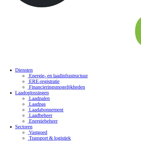
Diensten
Energie- en laadinfrastructuur
ERE-registratie
Financierings­mogelijkheden
Laadoplossingen
Laadpalen
Laadpas
Laadabonnement
Laadbeheer
Energiebeheer
Sectoren
Vastgoed
Transport & logistiek