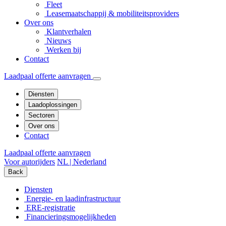
Fleet
Leasemaatschappij & mobiliteitsproviders
Over ons
Klantverhalen
Nieuws
Werken bij
Contact
Laadpaal offerte aanvragen
Diensten
Laadoplossingen
Sectoren
Over ons
Contact
Laadpaal offerte aanvragen
Voor autorijders
NL | Nederland
Back
Diensten
Energie- en laadinfrastructuur
ERE-registratie
Financierings­mogelijkheden