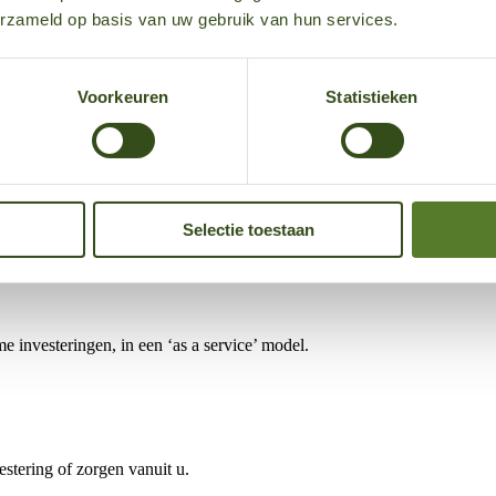
erzameld op basis van uw gebruik van hun services.
lende financierings-mogelijkheden.
Voorkeuren
Statistieken
d
advoorzieningen. Met ons exploitatiemodel investeren wij in de laadoplo
k exploitatie- en verdienmodel ontstaan voor beide partijen. Energieko
Selectie toestaan
e investeringen, in een ‘as a service’ model.
estering of zorgen vanuit u.