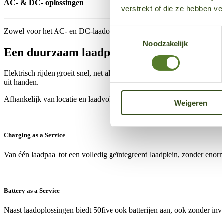
AC- & DC- oplossingen
verstrekt of die ze hebben v
Zowel voor het AC- en DC-laadoplossingen helpen wij u met verschil
Toestemmingsselectie
Noodzakelijk
Een duurzaam laadplein, volledig ontzorg
Elektrisch rijden groeit snel, net als de behoefte aan betrouwbare la
uit handen.
Afhankelijk van locatie en laadvolume kan bovendien een aantrekkelij
Weigeren
Charging as a Service
Van één laadpaal tot een volledig geïntegreerd laadplein, zonder enorm
Battery as a Service
Naast laadoplossingen biedt 50five ook batterijen aan, ook zonder inv