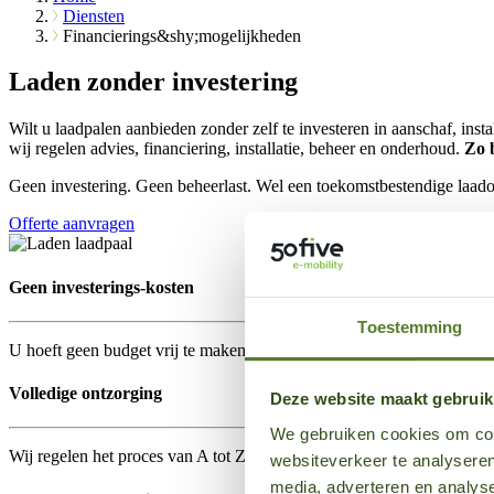
Diensten
Financierings&shy;mogelijkheden
Laden zonder investering
Wilt u laadpalen aanbieden zonder zelf te investeren in aanschaf, insta
wij regelen advies, financiering, installatie, beheer en onderhoud.
Zo b
Geen investering. Geen beheerlast. Wel een toekomstbestendige laado
Offerte aanvragen
Geen investerings-kosten
Toestemming
U hoeft geen budget vrij te maken voor de aanschaf en installatie van
Volledige ontzorging
Deze website maakt gebruik
We gebruiken cookies om cont
Wij regelen het proces van A tot Z, inclusief techniek, onderhoud, sto
websiteverkeer te analyseren
media, adverteren en analys