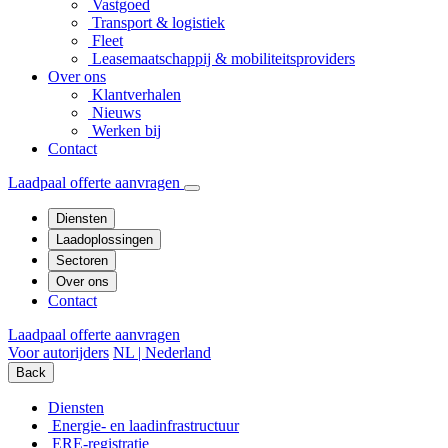
Vastgoed
Transport & logistiek
Fleet
Leasemaatschappij & mobiliteitsproviders
Over ons
Klantverhalen
Nieuws
Werken bij
Contact
Laadpaal offerte aanvragen
Diensten
Laadoplossingen
Sectoren
Over ons
Contact
Laadpaal offerte aanvragen
Voor autorijders
NL | Nederland
Back
Diensten
Energie- en laadinfrastructuur
ERE-registratie