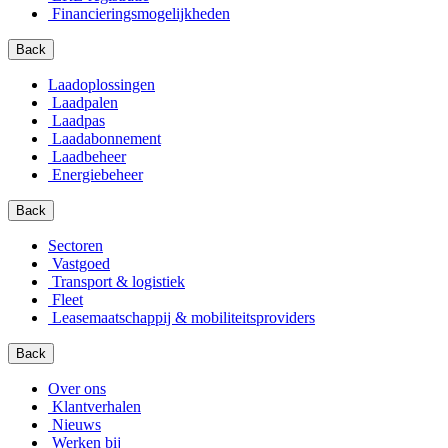
Financierings­mogelijkheden
Back
Laadoplossingen
Laadpalen
Laadpas
Laadabonnement
Laadbeheer
Energiebeheer
Back
Sectoren
Vastgoed
Transport & logistiek
Fleet
Leasemaatschappij & mobiliteitsproviders
Back
Over ons
Klantverhalen
Nieuws
Werken bij