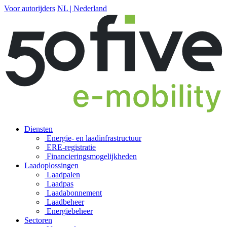
Voor autorijders
NL | Nederland
Diensten
Energie- en laadinfrastructuur
ERE-registratie
Financierings­mogelijkheden
Laadoplossingen
Laadpalen
Laadpas
Laadabonnement
Laadbeheer
Energiebeheer
Sectoren