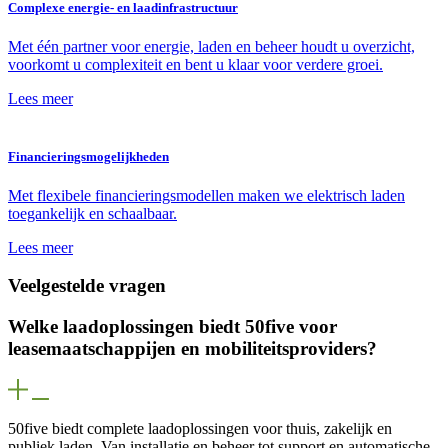
Complexe energie- en laadinfrastructuur
Met één partner voor energie, laden en beheer houdt u overzicht,
voorkomt u complexiteit en bent u klaar voor verdere groei.
Lees meer
Financierings­mogelijkheden
Met flexibele financieringsmodellen maken we elektrisch laden
toegankelijk en schaalbaar.
Lees meer
Veelgestelde vragen
Welke laadoplossingen biedt 50five voor
leasemaatschappijen en mobiliteitsproviders?
50five biedt complete laadoplossingen voor thuis, zakelijk en
publiek laden. Van installatie en beheer tot support en automatische