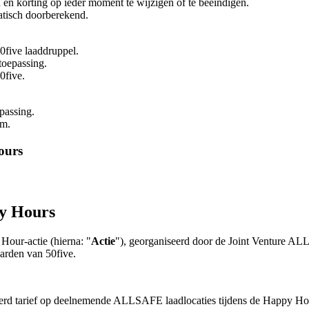
n korting op ieder moment te wijzigen of te beëindigen.
atisch doorberekend.
0five laaddruppel.
toepassing.
0five.
passing.
am.
ours
y Hours
our-actie (hierna: "
Actie
"), georganiseerd door de Joint Venture AL
arden van 50five.
eerd tarief op deelnemende ALLSAFE laadlocaties tijdens de Happy Ho