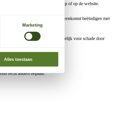
ijn terug te vinden in de 50five-app of op de website.
. Zowel Klant als 50five kan de overeenkomst beëindigen met
Marketing
et of grove schuld. Klant is aansprakelijk voor schade door
Alles toestaan
nd recht anders bepaalt.