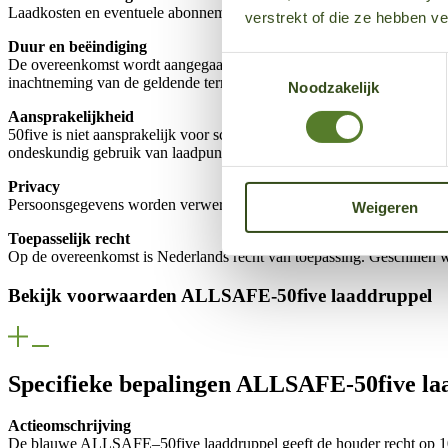
Laadkosten en eventuele abonnementskosten worden maandelijks gefactu
verstrekt of die ze hebben v
Duur en beëindiging
Toestemmingsselectie
De overeenkomst wordt aangegaan bij activatie van de laaddruppel en
inachtneming van de geldende termijnen.
Noodzakelijk
Aansprakelijkheid
50five is niet aansprakelijk voor schade als gevolg van storingen in d
ondeskundig gebruik van laadpunten of de laaddruppel.
Privacy
Persoonsgegevens worden verwerkt conform de privacyverklaring van
Weigeren
Toepasselijk recht
Op de overeenkomst is Nederlands recht van toepassing. Geschillen 
Bekijk voorwaarden ALLSAFE-50five laaddruppel
Specifieke bepalingen ALLSAFE-50five la
Actieomschrijving
De blauwe ALLSAFE–50five laaddruppel geeft de houder recht op 10%