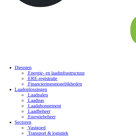
Diensten
Energie- en laadinfrastructuur
ERE-registratie
Financierings­mogelijkheden
Laadoplossingen
Laadpalen
Laadpas
Laadabonnement
Laadbeheer
Energiebeheer
Sectoren
Vastgoed
Transport & logistiek