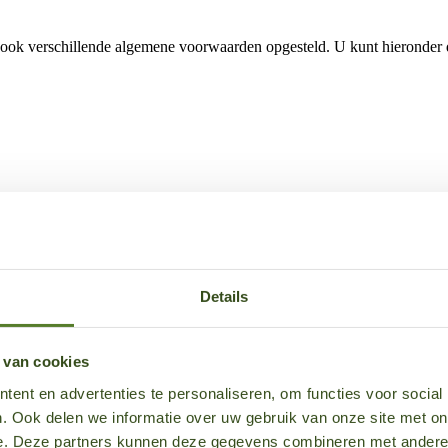
 ook verschillende algemene voorwaarden opgesteld. U kunt hieronder 
Details
hebben dezelfde betekenis als in de algemene voorwaarden van 50five
 van cookies
ent en advertenties te personaliseren, om functies voor social
rk en, waar van toepassing, partnernetwerken. 50five garandeert geen
. Ook delen we informatie over uw gebruik van onze site met on
e. Deze partners kunnen deze gegevens combineren met andere i