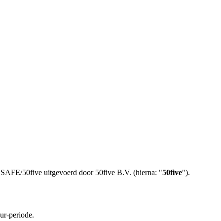
LSAFE/50five uitgevoerd door 50five B.V. (hierna: "
50five
").
ur-periode.