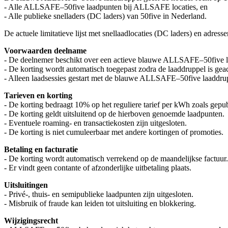
- Alle ALLSAFE–50five laadpunten bij ALLSAFE locaties, en
- Alle publieke snelladers (DC laders) van 50five in Nederland.
De actuele limitatieve lijst met snellaadlocaties (DC laders) en adress
Voorwaarden deelname
- De deelnemer beschikt over een actieve blauwe ALLSAFE–50five l
- De korting wordt automatisch toegepast zodra de laaddruppel is geac
- Alleen laadsessies gestart met de blauwe ALLSAFE–50five laaddru
Tarieven en korting
- De korting bedraagt 10% op het reguliere tarief per kWh zoals gepub
- De korting geldt uitsluitend op de hierboven genoemde laadpunten.
- Eventuele roaming- en transactiekosten zijn uitgesloten.
- De korting is niet cumuleerbaar met andere kortingen of promoties.
Betaling en facturatie
- De korting wordt automatisch verrekend op de maandelijkse factuur.
- Er vindt geen contante of afzonderlijke uitbetaling plaats.
Uitsluitingen
- Privé-, thuis- en semipublieke laadpunten zijn uitgesloten.
- Misbruik of fraude kan leiden tot uitsluiting en blokkering.
Wijzigingsrecht