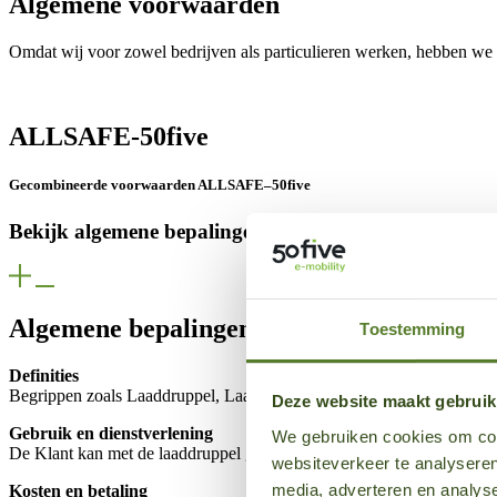
Algemene voorwaarden
Omdat wij voor zowel bedrijven als particulieren werken, hebben we
ALLSAFE-50five
Gecombineerde voorwaarden ALLSAFE–50five
Bekijk algemene bepalingen 50five
Algemene bepalingen 50five
Toestemming
Definities
Begrippen zoals Laaddruppel, Laadpunt, Klant, Diensten en Netwerk 
Deze website maakt gebruik
Gebruik en dienstverlening
We gebruiken cookies om cont
De Klant kan met de laaddruppel gebruik maken van het 50five-netwe
websiteverkeer te analyseren
media, adverteren en analys
Kosten en betaling