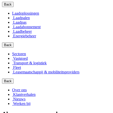
Back
Laadoplossingen
Laadpalen
Laadpas
Laadabonnement
Laadbeheer
Energiebeheer
Back
Sectoren
Vastgoed
Transport & logistiek
Fleet
Leasemaatschappij & mobiliteitsproviders
Back
Over ons
Klantverhalen
Nieuws
Werken bij