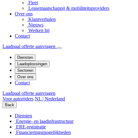
Fleet
Leasemaatschappij & mobiliteitsproviders
Over ons
Klantverhalen
Nieuws
Werken bij
Contact
Laadpaal offerte aanvragen
Diensten
Laadoplossingen
Sectoren
Over ons
Contact
Laadpaal offerte aanvragen
Voor autorijders
NL | Nederland
Back
Diensten
Energie- en laadinfrastructuur
ERE-registratie
Financierings­mogelijkheden