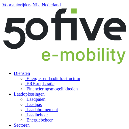
Voor autorijders
NL | Nederland
Diensten
Energie- en laadinfrastructuur
ERE-registratie
Financierings­mogelijkheden
Laadoplossingen
Laadpalen
Laadpas
Laadabonnement
Laadbeheer
Energiebeheer
Sectoren