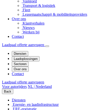
Vastgoed
Transport & logistiek
Fleet
Leasemaatschappij & mobiliteitsproviders
Over ons
Klantverhalen
Nieuws
Werken bij
Contact
Laadpaal offerte aanvragen
Diensten
Laadoplossingen
Sectoren
Over ons
Contact
Laadpaal offerte aanvragen
Voor autorijders
NL | Nederland
Back
Diensten
Energie- en laadinfrastructuur
ERE-registratie