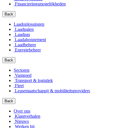
Financierings­mogelijkheden
Back
Laadoplossingen
Laadpalen
Laadpas
Laadabonnement
Laadbeheer
Energiebeheer
Back
Sectoren
Vastgoed
Transport & logistiek
Fleet
Leasemaatschappij & mobiliteitsproviders
Back
Over ons
Klantverhalen
Nieuws
Werken bij