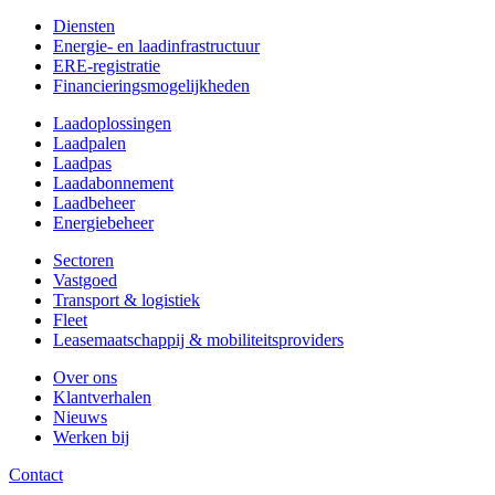
Diensten
Energie- en laadinfrastructuur
ERE-registratie
Financierings­mogelijkheden
Laadoplossingen
Laadpalen
Laadpas
Laadabonnement
Laadbeheer
Energiebeheer
Sectoren
Vastgoed
Transport & logistiek
Fleet
Leasemaatschappij & mobiliteitsproviders
Over ons
Klantverhalen
Nieuws
Werken bij
Contact