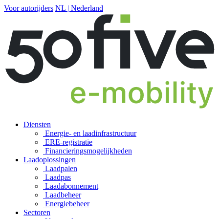
Voor autorijders
NL | Nederland
Diensten
Energie- en laadinfrastructuur
ERE-registratie
Financierings­mogelijkheden
Laadoplossingen
Laadpalen
Laadpas
Laadabonnement
Laadbeheer
Energiebeheer
Sectoren