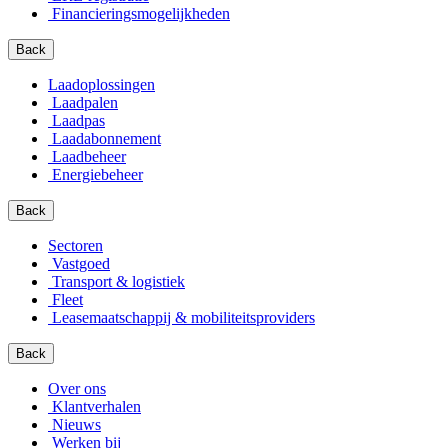
Financierings­mogelijkheden
Back
Laadoplossingen
Laadpalen
Laadpas
Laadabonnement
Laadbeheer
Energiebeheer
Back
Sectoren
Vastgoed
Transport & logistiek
Fleet
Leasemaatschappij & mobiliteitsproviders
Back
Over ons
Klantverhalen
Nieuws
Werken bij