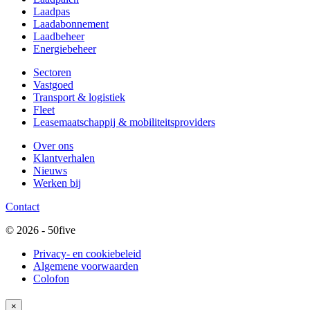
Laadpas
Laadabonnement
Laadbeheer
Energiebeheer
Sectoren
Vastgoed
Transport & logistiek
Fleet
Leasemaatschappij & mobiliteitsproviders
Over ons
Klantverhalen
Nieuws
Werken bij
Contact
© 2026 - 50five
Privacy- en cookiebeleid
Algemene voorwaarden
Colofon
×