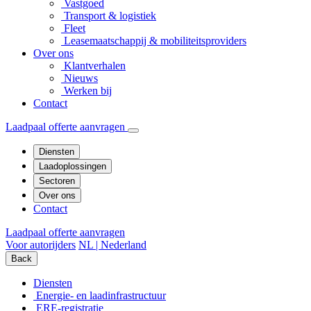
Vastgoed
Transport & logistiek
Fleet
Leasemaatschappij & mobiliteitsproviders
Over ons
Klantverhalen
Nieuws
Werken bij
Contact
Laadpaal offerte aanvragen
Diensten
Laadoplossingen
Sectoren
Over ons
Contact
Laadpaal offerte aanvragen
Voor autorijders
NL | Nederland
Back
Diensten
Energie- en laadinfrastructuur
ERE-registratie