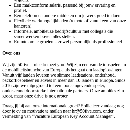
Een marktconform salaris, passend bij jouw ervaring en
profiel.
Een telefoon en andere middelen om je werk goed te doen.
Flexibele werkmogelijkheden (remote of vanuit één van onze
kantoren).
Informele, ambitieuze bedrijfscultuur met collega’s die
samenwerken boven alles stellen.
Ruimte om te groeien – zowel persoonlijk als professioneel.
Over ons
Wij zijn 50five – nice to meet you! Wij zijn één van de topspelers in
de mobiliteitsbranche van Europa als het gaat om laadoplossingen.
Vanuit vijf landen leveren we slimme laadstations, onderhoud,
backofficebeheer en advies in meer dan 10 landen in Europa. Sinds
2016 zijn we uitgegroeid tot een toonaangevende speler,
ondersteund door sterke internationale partners. Onze ambities zijn
groot, maar onze drive is nog groter.
Draag jij bij aan onze internationale groei? Solliciteer vandaag nog
door je cv en motivatie te mailen naar hr@50five.com, onder
vermelding van "Vacature European Key Account Manager".