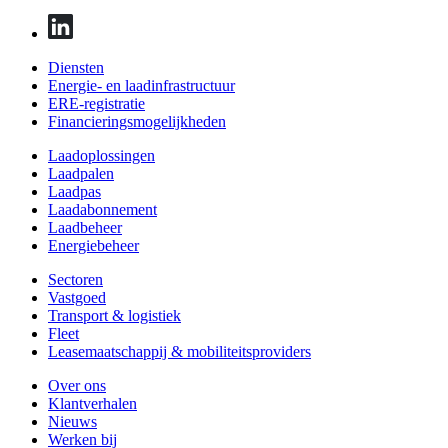
Diensten
Energie- en laadinfrastructuur
ERE-registratie
Financierings­mogelijkheden
Laadoplossingen
Laadpalen
Laadpas
Laadabonnement
Laadbeheer
Energiebeheer
Sectoren
Vastgoed
Transport & logistiek
Fleet
Leasemaatschappij & mobiliteitsproviders
Over ons
Klantverhalen
Nieuws
Werken bij