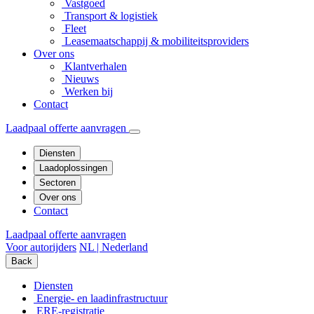
Vastgoed
Transport & logistiek
Fleet
Leasemaatschappij & mobiliteitsproviders
Over ons
Klantverhalen
Nieuws
Werken bij
Contact
Laadpaal offerte aanvragen
Diensten
Laadoplossingen
Sectoren
Over ons
Contact
Laadpaal offerte aanvragen
Voor autorijders
NL | Nederland
Back
Diensten
Energie- en laadinfrastructuur
ERE-registratie