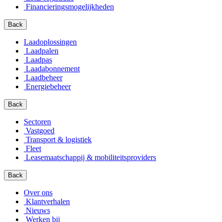
Financierings­mogelijkheden
Back
Laadoplossingen
Laadpalen
Laadpas
Laadabonnement
Laadbeheer
Energiebeheer
Back
Sectoren
Vastgoed
Transport & logistiek
Fleet
Leasemaatschappij & mobiliteitsproviders
Back
Over ons
Klantverhalen
Nieuws
Werken bij