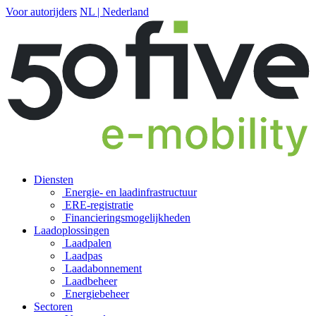
Voor autorijders
NL | Nederland
Diensten
Energie- en laadinfrastructuur
ERE-registratie
Financierings­mogelijkheden
Laadoplossingen
Laadpalen
Laadpas
Laadabonnement
Laadbeheer
Energiebeheer
Sectoren