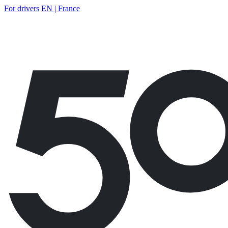
For drivers
EN | France