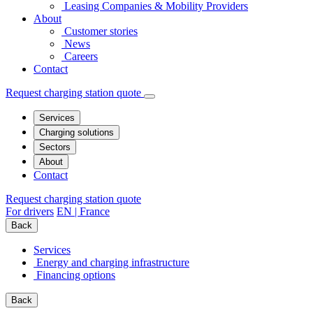
Leasing Companies & Mobility Providers
About
Customer stories
News
Careers
Contact
Request charging station quote
Services
Charging solutions
Sectors
About
Contact
Request charging station quote
For drivers
EN | France
Back
Services
Energy and charging infrastructure
Financing options
Back