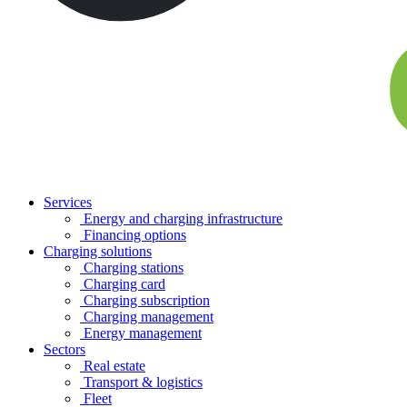
Services
Energy and charging infrastructure
Financing options
Charging solutions
Charging stations
Charging card
Charging subscription
Charging management
Energy management
Sectors
Real estate
Transport & logistics
Fleet