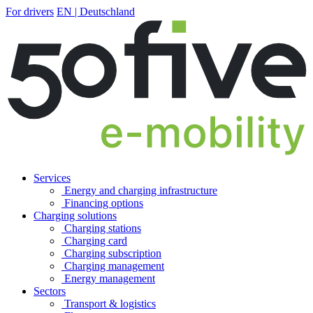
For drivers
EN | Deutschland
Services
Energy and charging infrastructure
Financing options
Charging solutions
Charging stations
Charging card
Charging subscription
Charging management
Energy management
Sectors
Transport & logistics