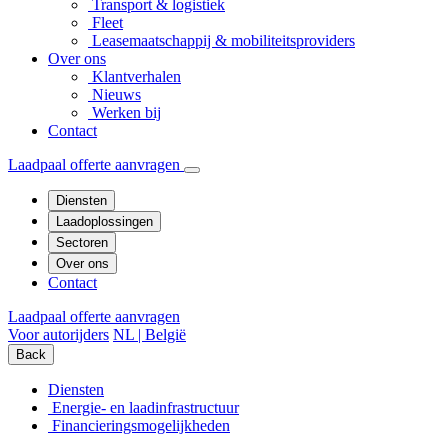
Transport & logistiek
Fleet
Leasemaatschappij & mobiliteitsproviders
Over ons
Klantverhalen
Nieuws
Werken bij
Contact
Laadpaal offerte aanvragen
Diensten
Laadoplossingen
Sectoren
Over ons
Contact
Laadpaal offerte aanvragen
Voor autorijders
NL | België
Back
Diensten
Energie- en laadinfrastructuur
Financierings­mogelijkheden