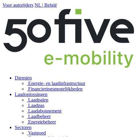
Voor autorijders
NL | België
Diensten
Energie- en laadinfrastructuur
Financierings­mogelijkheden
Laadoplossingen
Laadpalen
Laadpas
Laadabonnement
Laadbeheer
Energiebeheer
Sectoren
Vastgoed