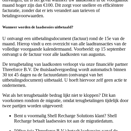
maand hoger zijn dan €100. Dit zorgt voor snellere en efficiëntere
facturatie, zonder dat er iets verandert aan tarieven of
betalingsvoorwaarden.
Wanneer worden de laadsessies uitbetaald?
U ontvangt een uitbetalingsdocument (factuur) rond de 15e van de
maand. Hierop vindt u een overzicht van alle laadtransacties van de
volledige voorgaande kalendermaand. Voorbeeld: op 15 september
ontvangt u de factuur voor alle laadkosten van augustus.
De terugbetaling van laadkosten verloopt via onze financiële partner
Threeforce B.V. De thuislaadvergoeding wordt automatisch binnen
30 tot 45 dagen na de factuurdatum (ontvangst van het
uitbetalingsdocument) uitbetaald. U hoeft hiervoor zelf geen actie te
ondernemen.
Wat als het terugbetaalde bedrag lijkt niet te kloppen? Dit kan
voorkomen rondom de migratie, omdat terugbetalingen tijdelijk door
twee partijen worden uitgevoerd:
Bent u voormalig Shell Recharge Solutions klant? Shell
Recharge betaalt laadsessies tot aan de migratiedatum.
50five (via Threeforce B.V.) betaalt laadsessies vanaf de