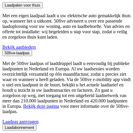
Laadpalen voor thuis
Met een eigen laadpaal laadt u uw elektrische auto gemakkelijk thuis
op, wanneer het u uitkomt. 50five adviseert u over een passende
laadoplossing voor uw woning, auto en laadbehoefte. Van advies en
offerte tot installatie: wij begeleiden u stap voor stap, zodat u veilig
en zorgeloos thuis kunt laden.
Bekijk aanbieders
50five-laadpas
Met de 50five laadpas of laaddruppel laadt u eenvoudig bij publieke
laadpunten in Nederland en Europa. Al uw laadsessies worden
overzichtelijk verzameld op één maandfactuur, zodat u precies ziet
waar en wanneer u heeft geladen. Via de 50five e-mobility app vindt
u snel een laadpunt in de buurt, bekijkt u het actuele laadtarief en
houdt u inzicht in uw laadtransacties en facturen. Zo gaat u
zorgeloos op weg, met toegang tot een uitgebreid laadnetwerk van
meer dan 210.000 laadpunten in Nederland en 420.000 laadpunten
in Europa.
Bekijk deze pagina
voor meer informatie over de 50five-
laadpas.
Laadpas aanvragen
Laadabonnement