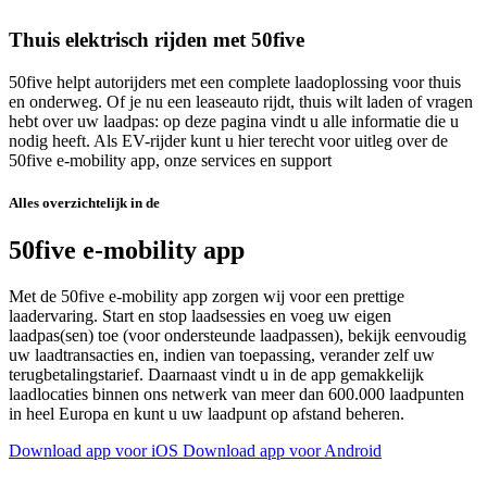
Thuis elektrisch rijden met 50five
50five helpt autorijders met een complete laadoplossing voor thuis
en onderweg. Of je nu een leaseauto rijdt, thuis wilt laden of vragen
hebt over uw laadpas: op deze pagina vindt u alle informatie die u
nodig heeft. Als EV-rijder kunt u hier terecht voor uitleg over de
50five e‑mobility app, onze services en support
Alles overzichtelijk in de
50five e‑mobility app
Met de 50five e‑mobility app zorgen wij voor een prettige
laadervaring. Start en stop laadsessies en voeg uw eigen
laadpas(sen) toe (voor ondersteunde laadpassen), bekijk eenvoudig
uw laadtransacties en, indien van toepassing, verander zelf uw
terugbetalingstarief. Daarnaast vindt u in de app gemakkelijk
laadlocaties binnen ons netwerk van meer dan 600.000 laadpunten
in heel Europa en kunt u uw laadpunt op afstand beheren.
Download app voor iOS
Download app voor Android