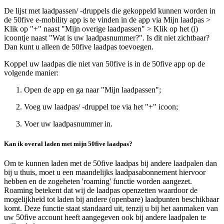
De lijst met laadpassen/ -druppels die gekoppeld kunnen worden in
de 50five e‑mobility app is te vinden in de app via Mijn laadpas >
Klik op "+" naast "Mijn overige laadpassen" > Klik op het (i)
icoontje naast "Wat is uw laadpasnummer?". Is dit niet zichtbaar?
Dan kunt u alleen de 50five laadpas toevoegen.
Koppel uw laadpas die niet van 50five is in de 50five app op de
volgende manier:
Open de app en ga naar "Mijn laadpassen";
Voeg uw laadpas/ -druppel toe via het "+" icoon;
Voer uw laadpasnummer in.
Kan ik overal laden met mijn 50five laadpas?
Om te kunnen laden met de 50five laadpas bij andere laadpalen dan
bij u thuis, moet u een maandelijks laadpasabonnement hiervoor
hebben en de zogeheten 'roaming' functie worden aangezet.
Roaming betekent dat wij de laadpas openzetten waardoor de
mogelijkheid tot laden bij andere (openbare) laadpunten beschikbaar
komt. Deze functie staat standaard uit, tenzij u bij het aanmaken van
uw 50five account heeft aangegeven ook bij andere laadpalen te