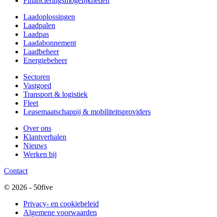
Financierings­mogelijkheden
Laadoplossingen
Laadpalen
Laadpas
Laadabonnement
Laadbeheer
Energiebeheer
Sectoren
Vastgoed
Transport & logistiek
Fleet
Leasemaatschappij & mobiliteitsproviders
Over ons
Klantverhalen
Nieuws
Werken bij
Contact
© 2026 - 50five
Privacy- en cookiebeleid
Algemene voorwaarden