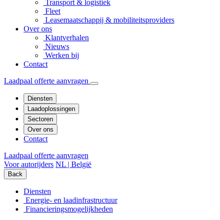
Transport & logistiek
Fleet
Leasemaatschappij & mobiliteitsproviders
Over ons
Klantverhalen
Nieuws
Werken bij
Contact
Laadpaal offerte aanvragen
Diensten
Laadoplossingen
Sectoren
Over ons
Contact
Laadpaal offerte aanvragen
Voor autorijders
NL | België
Back
Diensten
Energie- en laadinfrastructuur
Financierings­mogelijkheden