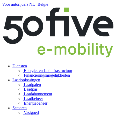
Voor autorijders
NL | België
Diensten
Energie- en laadinfrastructuur
Financierings­mogelijkheden
Laadoplossingen
Laadpalen
Laadpas
Laadabonnement
Laadbeheer
Energiebeheer
Sectoren
Vastgoed