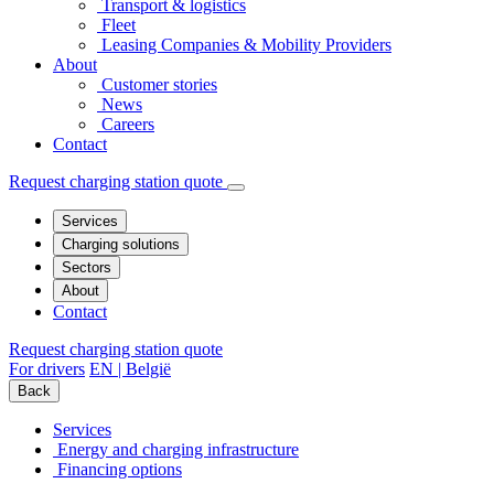
Transport & logistics
Fleet
Leasing Companies & Mobility Providers
About
Customer stories
News
Careers
Contact
Request charging station quote
Services
Charging solutions
Sectors
About
Contact
Request charging station quote
For drivers
EN | België
Back
Services
Energy and charging infrastructure
Financing options