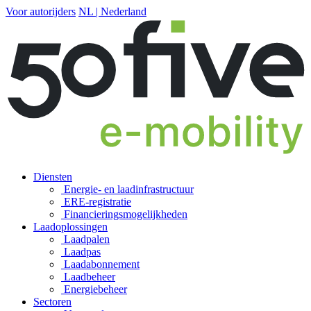
Voor autorijders
NL | Nederland
Diensten
Energie- en laadinfrastructuur
ERE-registratie
Financierings­mogelijkheden
Laadoplossingen
Laadpalen
Laadpas
Laadabonnement
Laadbeheer
Energiebeheer
Sectoren