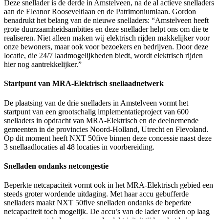
Deze snellader is de derde in Amstelveen, na de al actieve snelladers
aan de Eleanor Rooseveltlaan en de Patrimoniumlaan. Gordon
benadrukt het belang van de nieuwe snelladers: “Amstelveen heeft
grote duurzaamheidsambities en deze snellader helpt ons om die te
realiseren. Niet alleen maken wij elektrisch rijden makkelijker voor
onze bewoners, maar ook voor bezoekers en bedrijven. Door deze
locatie, die 24/7 laadmogelijkheden biedt, wordt elektrisch rijden
hier nog aantrekkelijker.”
Startpunt van MRA-Elektrisch snellaadnetwerk
De plaatsing van de drie snelladers in Amstelveen vormt het
startpunt van een grootschalig implementatieproject van 600
snelladers in opdracht van MRA-Elektrisch en de deelnemende
gemeenten in de provincies Noord-Holland, Utrecht en Flevoland.
Op dit moment heeft NXT 50five binnen deze concessie naast deze
3 snellaadlocaties al 48 locaties in voorbereiding.
Snelladen ondanks netcongestie
Beperkte netcapaciteit vormt ook in het MRA-Elektrisch gebied een
steeds groter wordende uitdaging. Met haar accu gebufferde
snelladers maakt NXT 50five snelladen ondanks de beperkte
netcapaciteit toch mogelijk. De accu’s van de lader worden op laag