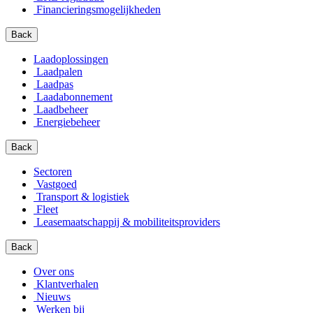
Financierings­mogelijkheden
Back
Laadoplossingen
Laadpalen
Laadpas
Laadabonnement
Laadbeheer
Energiebeheer
Back
Sectoren
Vastgoed
Transport & logistiek
Fleet
Leasemaatschappij & mobiliteitsproviders
Back
Over ons
Klantverhalen
Nieuws
Werken bij