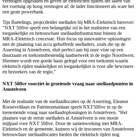
vermogen opgeladen en geven de elektriciteit tijdens het laden van
het voertuig op hoog vermogen af; de lader functioneert als ware het
een grote powerbank.
Tijn Bartelings, projectleider snelladen bij MRA-Elektrisch hierover:
"NXT 50five speelt een belangrijke rol in het realiseren van een
toegankelijke en betrouwbare snellaadinfrastructuur binnen de
MRA-Elektrisch concessie. Hun focus op innovatieve oplossingen
met de plaatsing van accu gebufferde snelladers, zoals die op de
Asserring in Amstelveen, sluit perfect aan bij onze visie op een
duurzaam en toekomstbestendig laadnetwerk in de regio Noordwest.
Hiermee wordt een goede basis gelegd voor een toekomst waarin
elektrisch rijden makkelijker en toegankelijker is voor alle bewoners
en bezoekers van de regio."
NXT 50five voorziet in groeiende vraag naar snellaadpunten in
Amstelveen
Met de realisatie van de snellaadlocaties op de Asserring, Eleanor
Rooseveltlaan en Patrimoniumlaan speelt NXT50five in op de
toenemende vraag naar snellaadoplossingen in Amstelveen. ”Het
plaatsen van de eerste snelladers in Amstelveen is een mooie
mijlpaal voor NXT 50five. Door de samenwerking met MRA-
Elektrisch en de gemeente, kunnen wij de inwoners van Amstelveen
betrouwbare snellaadlocaties bieden die elektrisch rijden nog