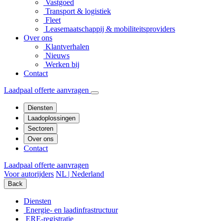
Vastgoed
Transport & logistiek
Fleet
Leasemaatschappij & mobiliteitsproviders
Over ons
Klantverhalen
Nieuws
Werken bij
Contact
Laadpaal offerte aanvragen
Diensten
Laadoplossingen
Sectoren
Over ons
Contact
Laadpaal offerte aanvragen
Voor autorijders
NL | Nederland
Back
Diensten
Energie- en laadinfrastructuur
ERE-registratie