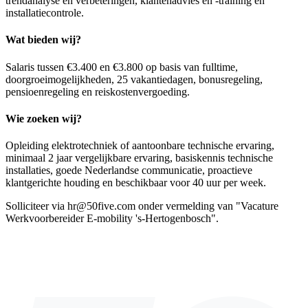
trendanalyse en verbeteringen, klantenadvies en -training en
installatiecontrole.
Wat bieden wij?
Salaris tussen €3.400 en €3.800 op basis van fulltime,
doorgroeimogelijkheden, 25 vakantiedagen, bonusregeling,
pensioenregeling en reiskostenvergoeding.
Wie zoeken wij?
Opleiding elektrotechniek of aantoonbare technische ervaring,
minimaal 2 jaar vergelijkbare ervaring, basiskennis technische
installaties, goede Nederlandse communicatie, proactieve
klantgerichte houding en beschikbaar voor 40 uur per week.
Solliciteer via hr@50five.com onder vermelding van "Vacature
Werkvoorbereider E-mobility 's-Hertogenbosch".