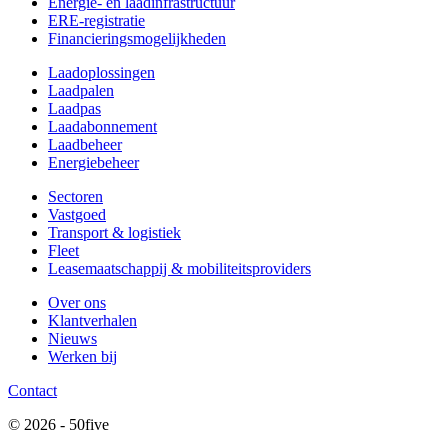
Energie- en laadinfrastructuur
ERE-registratie
Financierings­mogelijkheden
Laadoplossingen
Laadpalen
Laadpas
Laadabonnement
Laadbeheer
Energiebeheer
Sectoren
Vastgoed
Transport & logistiek
Fleet
Leasemaatschappij & mobiliteitsproviders
Over ons
Klantverhalen
Nieuws
Werken bij
Contact
© 2026 - 50five