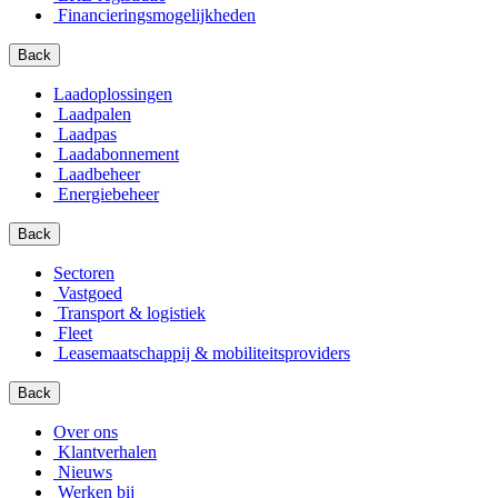
Financierings­mogelijkheden
Back
Laadoplossingen
Laadpalen
Laadpas
Laadabonnement
Laadbeheer
Energiebeheer
Back
Sectoren
Vastgoed
Transport & logistiek
Fleet
Leasemaatschappij & mobiliteitsproviders
Back
Over ons
Klantverhalen
Nieuws
Werken bij