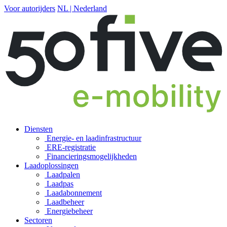
Voor autorijders
NL | Nederland
Diensten
Energie- en laadinfrastructuur
ERE-registratie
Financierings­mogelijkheden
Laadoplossingen
Laadpalen
Laadpas
Laadabonnement
Laadbeheer
Energiebeheer
Sectoren