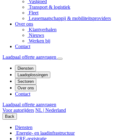
Vastgoed
Transport & logistiek
Fleet
Leasemaatschappij & mobiliteitsproviders
Over ons
Klantverhalen
Nieuws
Werken bij
Contact
Laadpaal offerte aanvragen
Diensten
Laadoplossingen
Sectoren
Over ons
Contact
Laadpaal offerte aanvragen
Voor autorijders
NL | Nederland
Back
Diensten
Energie- en laadinfrastructuur
ERE-registratie