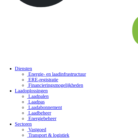
Diensten
Energie- en laadinfrastructuur
ERE-registratie
Financierings­mogelijkheden
Laadoplossingen
Laadpalen
Laadpas
Laadabonnement
Laadbeheer
Energiebeheer
Sectoren
Vastgoed
Transport & logistiek