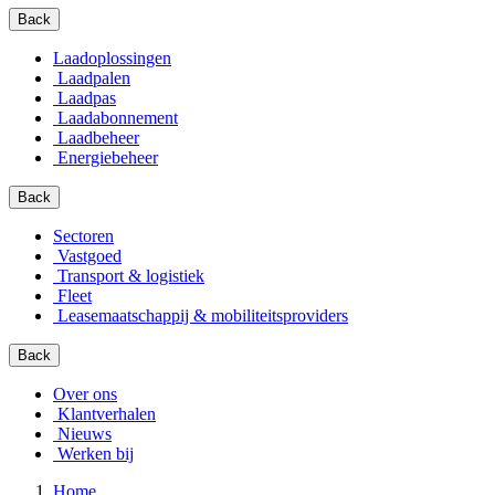
Back
Laadoplossingen
Laadpalen
Laadpas
Laadabonnement
Laadbeheer
Energiebeheer
Back
Sectoren
Vastgoed
Transport & logistiek
Fleet
Leasemaatschappij & mobiliteitsproviders
Back
Over ons
Klantverhalen
Nieuws
Werken bij
Home