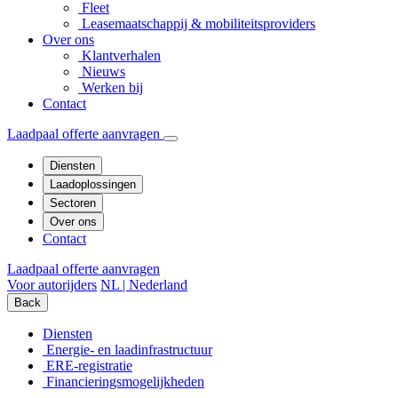
Fleet
Leasemaatschappij & mobiliteitsproviders
Over ons
Klantverhalen
Nieuws
Werken bij
Contact
Laadpaal offerte aanvragen
Diensten
Laadoplossingen
Sectoren
Over ons
Contact
Laadpaal offerte aanvragen
Voor autorijders
NL | Nederland
Back
Diensten
Energie- en laadinfrastructuur
ERE-registratie
Financierings­mogelijkheden