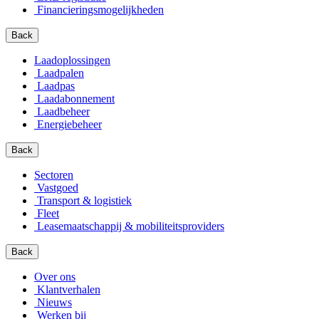
Financierings­mogelijkheden
Back
Laadoplossingen
Laadpalen
Laadpas
Laadabonnement
Laadbeheer
Energiebeheer
Back
Sectoren
Vastgoed
Transport & logistiek
Fleet
Leasemaatschappij & mobiliteitsproviders
Back
Over ons
Klantverhalen
Nieuws
Werken bij