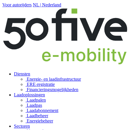
Voor autorijders
NL | Nederland
Diensten
Energie- en laadinfrastructuur
ERE-registratie
Financierings­mogelijkheden
Laadoplossingen
Laadpalen
Laadpas
Laadabonnement
Laadbeheer
Energiebeheer
Sectoren