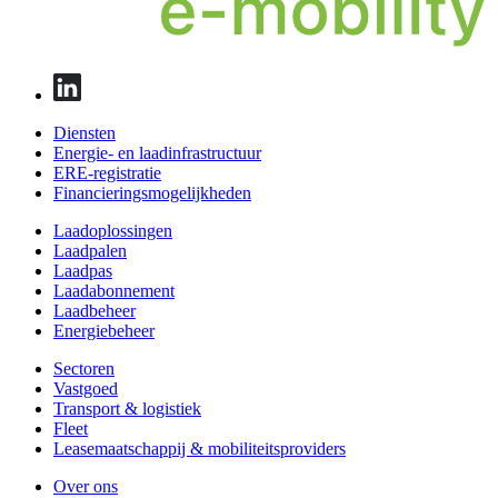
Diensten
Energie- en laadinfrastructuur
ERE-registratie
Financierings­mogelijkheden
Laadoplossingen
Laadpalen
Laadpas
Laadabonnement
Laadbeheer
Energiebeheer
Sectoren
Vastgoed
Transport & logistiek
Fleet
Leasemaatschappij & mobiliteitsproviders
Over ons