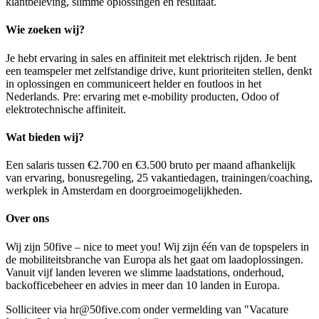
klantbeleving, slimme oplossingen en resultaat.
Wie zoeken wij?
Je hebt ervaring in sales en affiniteit met elektrisch rijden. Je bent
een teamspeler met zelfstandige drive, kunt prioriteiten stellen, denkt
in oplossingen en communiceert helder en foutloos in het
Nederlands. Pre: ervaring met e-mobility producten, Odoo of
elektrotechnische affiniteit.
Wat bieden wij?
Een salaris tussen €2.700 en €3.500 bruto per maand afhankelijk
van ervaring, bonusregeling, 25 vakantiedagen, trainingen/coaching,
werkplek in Amsterdam en doorgroeimogelijkheden.
Over ons
Wij zijn 50five – nice to meet you! Wij zijn één van de topspelers in
de mobiliteitsbranche van Europa als het gaat om laadoplossingen.
Vanuit vijf landen leveren we slimme laadstations, onderhoud,
backofficebeheer en advies in meer dan 10 landen in Europa.
Solliciteer via hr@50five.com onder vermelding van "Vacature