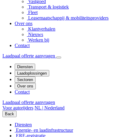
Vastgoed
Transport & logistiek
Fleet
Leasemaatschappij & mobiliteitsproviders
Over ons
Klantverhalen
Nieuws
Werken bij
Contact
Laadpaal offerte aanvragen
Diensten
Laadoplossingen
Sectoren
Over ons
Contact
Laadpaal offerte aanvragen
Voor autorijders
NL | Nederland
Back
Diensten
Energie- en laadinfrastructuur
ERE-registratie