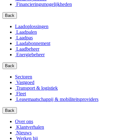
Financierings­mogelijkheden
Back
Laadoplossingen
Laadpalen
Laadpas
Laadabonnement
Laadbeheer
Energiebeheer
Back
Sectoren
Vastgoed
Transport & logistiek
Fleet
Leasemaatschappij & mobiliteitsproviders
Back
Over ons
Klantverhalen
Nieuws
Werken bij