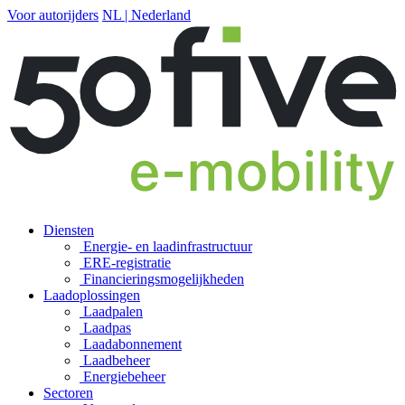
Voor autorijders
NL | Nederland
Diensten
Energie- en laadinfrastructuur
ERE-registratie
Financierings­mogelijkheden
Laadoplossingen
Laadpalen
Laadpas
Laadabonnement
Laadbeheer
Energiebeheer
Sectoren