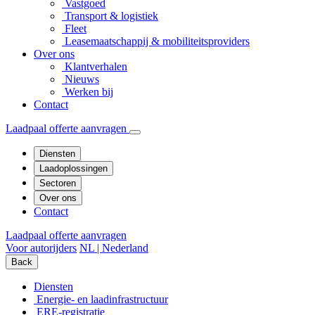
Vastgoed
Transport & logistiek
Fleet
Leasemaatschappij & mobiliteitsproviders
Over ons
Klantverhalen
Nieuws
Werken bij
Contact
Laadpaal offerte aanvragen
Diensten
Laadoplossingen
Sectoren
Over ons
Contact
Laadpaal offerte aanvragen
Voor autorijders
NL | Nederland
Back
Diensten
Energie- en laadinfrastructuur
ERE-registratie