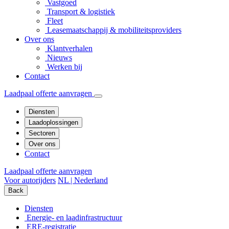
Vastgoed
Transport & logistiek
Fleet
Leasemaatschappij & mobiliteitsproviders
Over ons
Klantverhalen
Nieuws
Werken bij
Contact
Laadpaal offerte aanvragen
Diensten
Laadoplossingen
Sectoren
Over ons
Contact
Laadpaal offerte aanvragen
Voor autorijders
NL | Nederland
Back
Diensten
Energie- en laadinfrastructuur
ERE-registratie