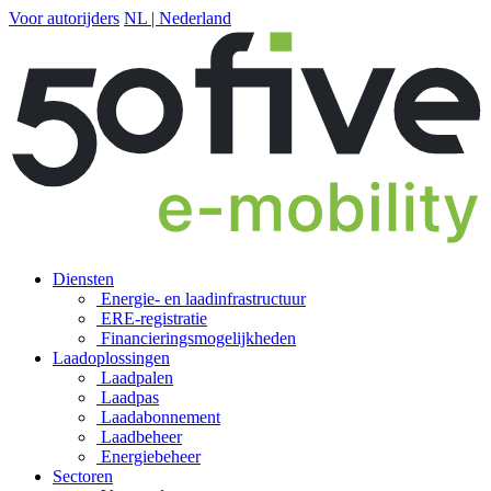
Voor autorijders
NL | Nederland
Diensten
Energie- en laadinfrastructuur
ERE-registratie
Financierings­mogelijkheden
Laadoplossingen
Laadpalen
Laadpas
Laadabonnement
Laadbeheer
Energiebeheer
Sectoren