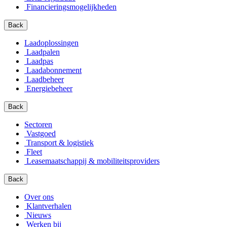
Financierings­mogelijkheden
Back
Laadoplossingen
Laadpalen
Laadpas
Laadabonnement
Laadbeheer
Energiebeheer
Back
Sectoren
Vastgoed
Transport & logistiek
Fleet
Leasemaatschappij & mobiliteitsproviders
Back
Over ons
Klantverhalen
Nieuws
Werken bij