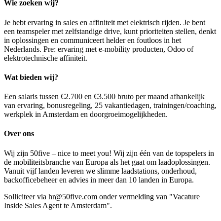
Wie zoeken wij?
Je hebt ervaring in sales en affiniteit met elektrisch rijden. Je bent
een teamspeler met zelfstandige drive, kunt prioriteiten stellen, denkt
in oplossingen en communiceert helder en foutloos in het
Nederlands. Pre: ervaring met e-mobility producten, Odoo of
elektrotechnische affiniteit.
Wat bieden wij?
Een salaris tussen €2.700 en €3.500 bruto per maand afhankelijk
van ervaring, bonusregeling, 25 vakantiedagen, trainingen/coaching,
werkplek in Amsterdam en doorgroeimogelijkheden.
Over ons
Wij zijn 50five – nice to meet you! Wij zijn één van de topspelers in
de mobiliteitsbranche van Europa als het gaat om laadoplossingen.
Vanuit vijf landen leveren we slimme laadstations, onderhoud,
backofficebeheer en advies in meer dan 10 landen in Europa.
Solliciteer via hr@50five.com onder vermelding van "Vacature
Inside Sales Agent te Amsterdam".