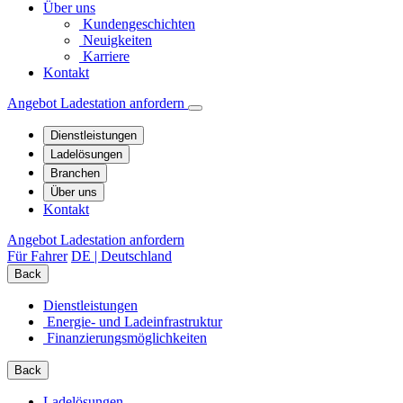
Über uns
Kundengeschichten
Neuigkeiten
Karriere
Kontakt
Angebot Ladestation anfordern
Dienstleistungen
Ladelösungen
Branchen
Über uns
Kontakt
Angebot Ladestation anfordern
Für Fahrer
DE | Deutschland
Back
Dienstleistungen
Energie- und Ladeinfrastruktur
Finanzierungs­möglichkeiten
Back
Ladelösungen