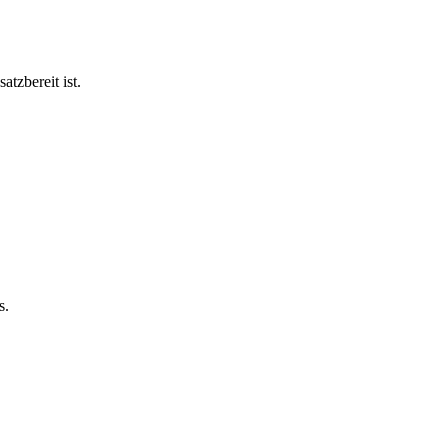
tzbereit ist.
s.