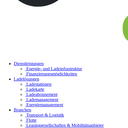
Dienstleistungen
Energie- und Ladeinfrastruktur
Finanzierungs­möglichkeiten
Ladelösungen
Ladestationen
Ladekarte
Ladeabonnement
Lademanagement
Energiemanagement
Branchen
Transport & Logistik
Flotte
Leasinggesellschaften & Mobilitätsanbieter