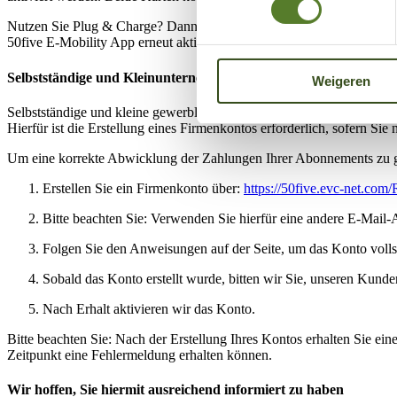
Nutzen Sie Plug & Charge? Dann muss diese Funktion zunächst mit d
50five E-Mobility App erneut aktiviert werden.
Selbstständige und Kleinunternehmen
Weigeren
Selbstständige und kleine gewerbliche Nutzer können sich für eine ge
Hierfür ist die Erstellung eines Firmenkontos erforderlich, sofern Sie 
Um eine korrekte Abwicklung der Zahlungen Ihrer Abonnements zu ge
Erstellen Sie ein Firmenkonto über:
https://50five.evc-net.co
Bitte beachten Sie: Verwenden Sie hierfür eine andere E-Mail-A
Folgen Sie den Anweisungen auf der Seite, um das Konto vollst
Sobald das Konto erstellt wurde, bitten wir Sie, unseren Kund
Nach Erhalt aktivieren wir das Konto.
Bitte beachten Sie: Nach der Erstellung Ihres Kontos erhalten Sie ei
Zeitpunkt eine Fehlermeldung erhalten können.
Wir hoffen, Sie hiermit ausreichend informiert zu haben