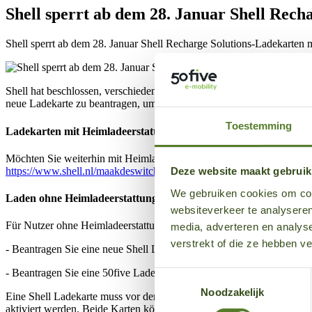
Shell sperrt ab dem 28. Januar Shell Rech
Shell sperrt ab dem 28. Januar Shell Recharge Solutions-Ladekarten 
Shell hat beschlossen, verschiedene Shell Recharge Solutions-Ladekar
neue Ladekarte zu beantragen, um sicherzustellen, dass das Laden au
Toestemming
L
adekarten mit Heimladeerstattung
Möchten Sie weiterhin mit Heimladeerstattung laden, muss die Beantra
https://www.shell.nl/maakdeswitch
.
Deze website maakt gebruik
We gebruiken cookies om cont
Laden
ohne Heimladeerstattung
websiteverkeer te analyseren
Für Nutzer ohne Heimladeerstattung gibt es zwei Möglichkeiten, eine
media, adverteren en analys
verstrekt of die ze hebben v
- Beantragen Sie eine neue Shell Ladekarte über die Shell App (bitte 
- Beantragen Sie eine 50five Ladekarte über die 50five Website. Dies
Toestemmingsselectie
Noodzakelijk
Eine Shell Ladekarte muss vor der ersten Nutzung in der Shell App ak
aktiviert werden. Beide Karten können nach Erhalt über die 50five 