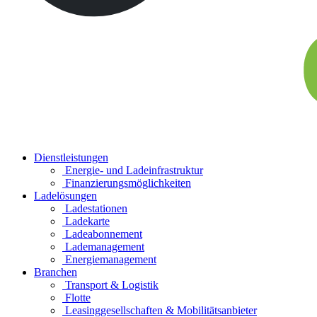
Dienstleistungen
Energie- und Ladeinfrastruktur
Finanzierungs­möglichkeiten
Ladelösungen
Ladestationen
Ladekarte
Ladeabonnement
Lademanagement
Energiemanagement
Branchen
Transport & Logistik
Flotte
Leasinggesellschaften & Mobilitätsanbieter