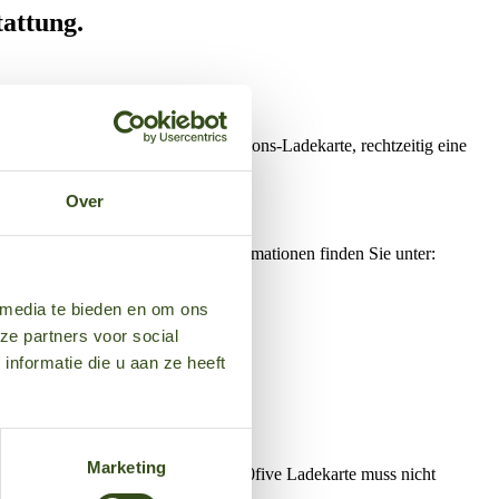
tattung.
utzern einer Shell Recharge Solutions-Ladekarte, rechtzeitig eine
Over
esellschaft erfolgen. Weitere Informationen finden Sie unter:
 media te bieden en om ons
ze partners voor social
nformatie die u aan ze heeft
e Laden.
Marketing
 der 50five E-Mobility App). Eine 50five Ladekarte muss nicht