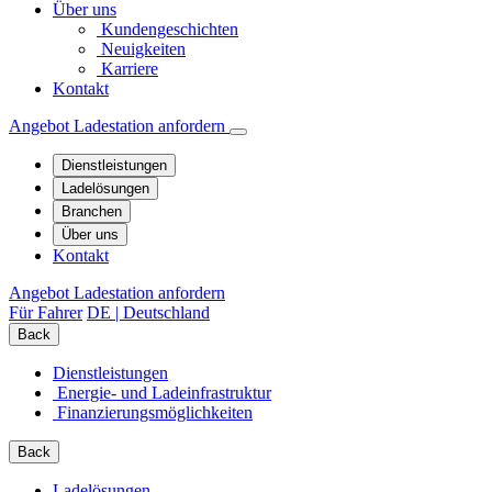
Über uns
Kundengeschichten
Neuigkeiten
Karriere
Kontakt
Angebot Ladestation anfordern
Dienstleistungen
Ladelösungen
Branchen
Über uns
Kontakt
Angebot Ladestation anfordern
Für Fahrer
DE | Deutschland
Back
Dienstleistungen
Energie- und Ladeinfrastruktur
Finanzierungs­möglichkeiten
Back
Ladelösungen