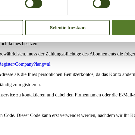
er bisherigen Ladekarte deaktiviert werden. Nach der Verknüpfung de
Selectie toestaan
schäftliche 50five Ladekarte (unseren Ladechip) entscheiden. Der kWh-
noch keines besitzen.
währleisten, muss der Zahlungspflichtige des Abonnements die folgen
m/Register/Company?lang=nl
.
dresse als die Ihres persönlichen Benutzerkontos, da das Konto andernfa
ändig zu registrieren.
enservice zu kontaktieren und dabei den Firmennamen oder die E-Mail-
nen Code. Dieser Code kann erst verwendet werden, nachdem wir Ihr Kont