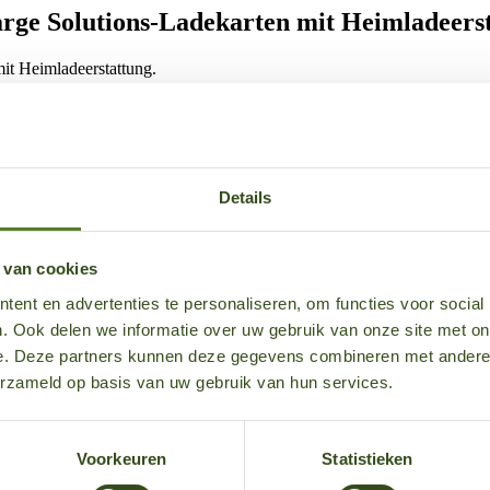
arge Solutions-Ladekarten mit Heimladeers
mit Heimladeerstattung.
ten mit Heimladeerstattung zum 28. Januar zu sperren. Wir empfehlen N
ch weiterhin uneingeschränkt möglich bleibt.
Details
gung einer neuen Ladekarte durch Ihren Arbeitgeber oder Ihre Leasingg
 van cookies
ent en advertenties te personaliseren, om functies voor social
. Ook delen we informatie over uw gebruik van onze site met on
 neue Ladekarte zu beantragen:
e. Deze partners kunnen deze gegevens combineren met andere i
erzameld op basis van uw gebruik van hun services.
beachten Sie: nicht über die Shell Recharge Solutions App).
e eignet sich sowohl für das Laden zu Hause als auch für das öffentlich
Voorkeuren
Statistieken
tiviert werden (nicht in der Shell Recharge Solutions App und nicht in
E-Mobility App mit Ihrem Heimladepunkt verknüpft werden.